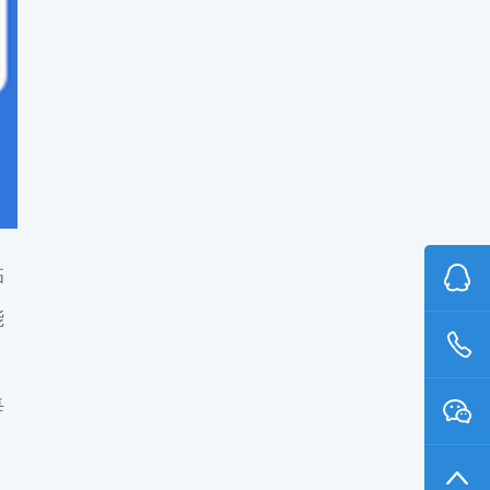
临
能
，
每