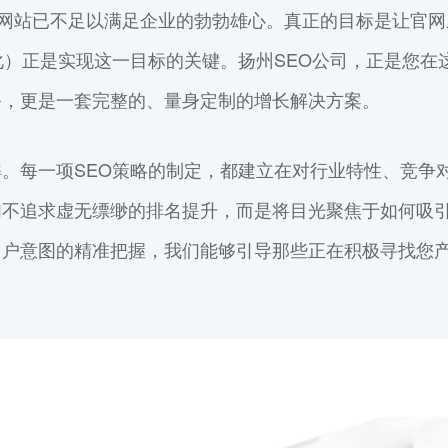
方网站已不足以满足企业的勃勃雄心。真正的目标是让官网
化）正是实现这一目标的关键。扬州SEO公司，正是您在
务，更是一套完整的、量身定制的增长解决方案。
。每一项SEO策略的制定，都建立在对行业特性、竞争
们不追求虚无缥缈的排名提升，而是将目光聚焦于如何吸
用户意图的精准把握，我们能够引导那些正在积极寻找您