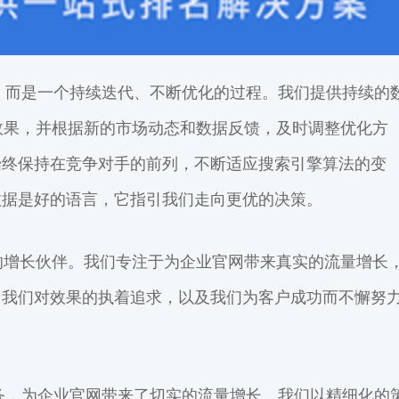
程，而是一个持续迭代、不断优化的过程。我们提供持续的
效果，并根据新的市场动态和数据反馈，及时调整优化方
始终保持在竞争对手的前列，不断适应搜索引擎算法的变
数据是好的语言，它指引我们走向更优的决策。
的增长伙伴。我们专注于为企业官网带来真实的流量增长
，我们对效果的执着追求，以及我们为客户成功而不懈努
服务，为企业官网带来了切实的流量增长。我们以精细化的