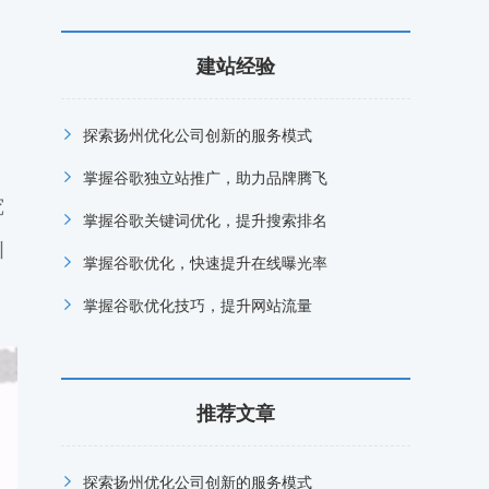
建站经验
探索扬州优化公司创新的服务模式
。
掌握谷歌独立站推广，助力品牌腾飞
究
掌握谷歌关键词优化，提升搜索排名
引
掌握谷歌优化，快速提升在线曝光率
。
掌握谷歌优化技巧，提升网站流量
推荐文章
探索扬州优化公司创新的服务模式