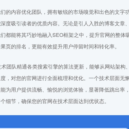
我们的内容优化团队，拥有敏锐的市场嗅觉和出色的文字
能深度吸引读者的优质内容。无论是引人入胜的博客文章
们都能将其巧妙地融入SEO框架之中，提升官网的整体
结果页的排名，更能有效提升用户停留时间和转化率。
技术团队精通各类搜索引擎的算法更新，能够从网站架构
维度，对您的官网进行全面梳理和优化。一个技术层面无
更能为用户提供流畅、愉悦的浏览体验，显著降低跳出率
一个细节，确保您的官网在技术层面达到优状态。