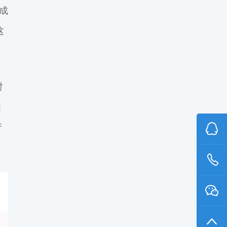
成
这
对
引
产